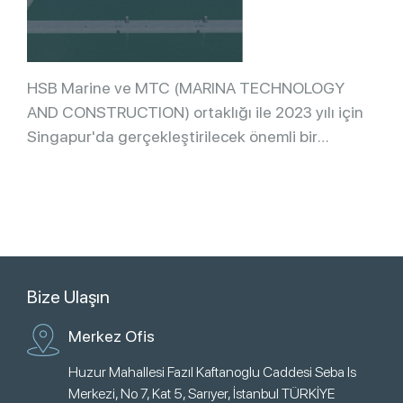
HSB Marine ve MTC (MARINA TECHNOLOGY
AND CONSTRUCTION) ortaklığı ile 2023 yılı için
Singapur'da gerçekleştirilecek önemli bir
projenin sözleşmesi imzalandı. […]
Bize Ulaşın
Merkez Ofis
Huzur Mahallesi Fazıl Kaftanoglu Caddesi Seba Is
Merkezi, No 7, Kat 5, Sarıyer, İstanbul TÜRKİYE