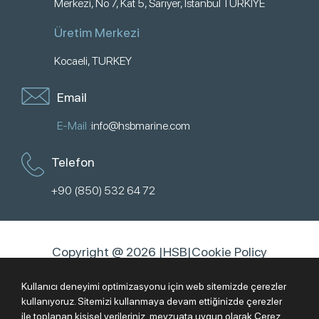
Merkezi, No 7, Kat 5, Sarıyer, İstanbul TÜRKİYE
Üretim Merkezi
Kocaeli, TURKEY
Email
E-Mail :
info@hsbmarine.com
Telefon
+90 (850) 532 64 72
Copyright @ 2026 |
HSB
|
Cookie Policy
EN
ES
TR
AR
Kullanıcı deneyimi optimizasyonu için web sitemizde çerezler
kullanıyoruz. Sitemizi kullanmaya devam ettiğinizde çerezler
ile toplanan kişisel verileriniz, mevzuata uygun olarak
Çerez