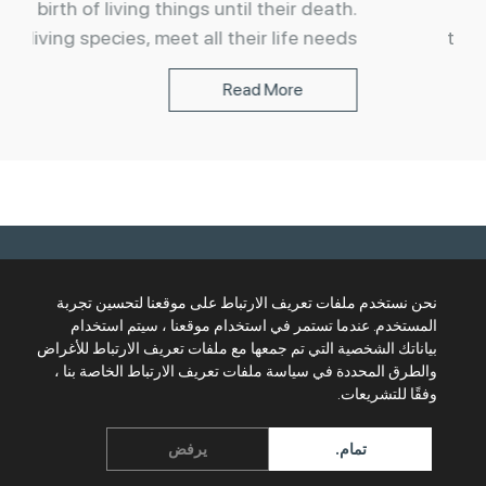
from the birth of living things until their death.
Humans, living species, meet all their life needs
on land due to their biological characteristics.
Read More
[...]
Cookie Policy
|
HSB
Copyright @ 2026 |
نحن نستخدم ملفات تعريف الارتباط على موقعنا لتحسين تجربة
AR
TR
ES
EN
المستخدم. عندما تستمر في استخدام موقعنا ، سيتم استخدام
بياناتك الشخصية التي تم جمعها مع ملفات تعريف الارتباط للأغراض
والطرق المحددة في سياسة ملفات تعريف الارتباط الخاصة بنا ،
وفقًا للتشريعات.
تمام.
يرفض
اتصال