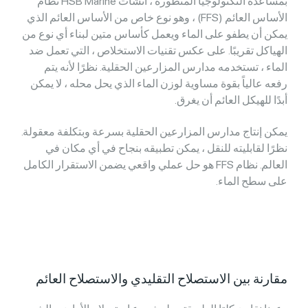
بمساعدة التكنولوجيا المتطورة ، أنشأت HSB Marine نظام
الأساس العائم (FFS) ، وهو نوع خاص من الأساس العائم الذي
يمكن أن يطفو على الماء ويعمل كأساس متين لبناء أي نوع من
الهياكل تقريبًا. على عكس تقنيات الاستخلاص ، التي تعمل ضد
الماء ، تستخدمه مدارس المزارعين الحقلية. نظرًا لأنه يتم
رفعه عالياً بقوة مساوية لوزن الماء الذي يحل محله ، لا يمكن
أبدًا للهيكل العائم أن يغرق.
يمكن إنتاج مدارس المزارعين الحقلية بسرعة وبتكلفة معقولة.
نظرًا لقابليته للنقل ، يمكن تطبيقه بنجاح في أي مكان في
العالم. نظام FFS هو حل عملي واقعي يضمن الاستقرار الكامل
على سطح الماء.
مقارنة بين الاستصلاح التقليدي والاستصلاح العائم