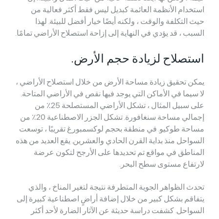
استخدام الأنظمة العائمة كبديل ليس فقط أكثر فعالية من
حيث التكلفة والوقت ، ولكنه أيضًا خيار أفضل للبيئة. لهذا
السبب ، قد يؤدي في النهاية إلى إزاحة استصلاح الأراضي تمامًا.
استصلاح لزيادة حجم الأرض.
يمكن تحقيق زيادة مساحة الأرض من خلال استصلاح الأراضي ،
لا سيما في الأماكن التي يوجد فيها نقص في الأراضي المتاحة.
على سبيل المثال ، تشكل الأراضي المستصلحة 25٪ من
إجمالي مساحة سنغافورة. تشكل الجزر الاصطناعية 20٪ من
مساحة طوكيو. في منطقة بحجم لوكسمبورغ تقريبًا ، توسعت
السواحل منذ بداية القرن الحادي والعشرين. يقع العديد من هذه
المناطق في مواقع تم تحديدها على الأرجح لتكون عرضة
لارتفاع مستوى سطح البحر.
تحدث الظواهر الجوية المتطرفة نتيجة لتغير المناخ ، والذي
يتفاقم بشكل كبير من خلال إضافة أراضٍ اصطناعية كبيرة إلى
السواحل. كشفت دراسة حديثة عن الآثار الضارة لأحد أكثر