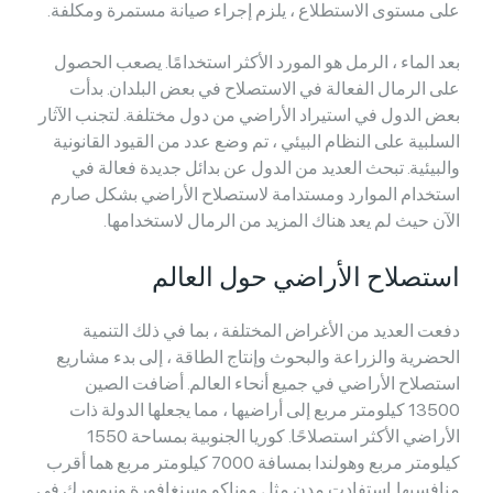
على مستوى الاستطلاع ، يلزم إجراء صيانة مستمرة ومكلفة.
بعد الماء ، الرمل هو المورد الأكثر استخدامًا. يصعب الحصول
على الرمال الفعالة في الاستصلاح في بعض البلدان. بدأت
بعض الدول في استيراد الأراضي من دول مختلفة. لتجنب الآثار
السلبية على النظام البيئي ، تم وضع عدد من القيود القانونية
والبيئية. تبحث العديد من الدول عن بدائل جديدة فعالة في
استخدام الموارد ومستدامة لاستصلاح الأراضي بشكل صارم
الآن حيث لم يعد هناك المزيد من الرمال لاستخدامها.
استصلاح الأراضي حول العالم
دفعت العديد من الأغراض المختلفة ، بما في ذلك التنمية
الحضرية والزراعة والبحوث وإنتاج الطاقة ، إلى بدء مشاريع
استصلاح الأراضي في جميع أنحاء العالم. أضافت الصين
13500 كيلومتر مربع إلى أراضيها ، مما يجعلها الدولة ذات
الأراضي الأكثر استصلاحًا. كوريا الجنوبية بمساحة 1550
كيلومتر مربع وهولندا بمسافة 7000 كيلومتر مربع هما أقرب
منافسيها. استفادت مدن مثل موناكو وسنغافورة ونيويورك في